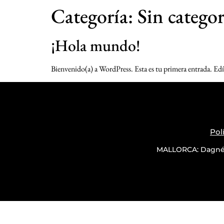
Categoría:
Sin categor
¡Hola mundo!
Bienvenido(a) a WordPress. Esta es tu primera entrada. Edí
Pol
MALLORCA: Dagné P